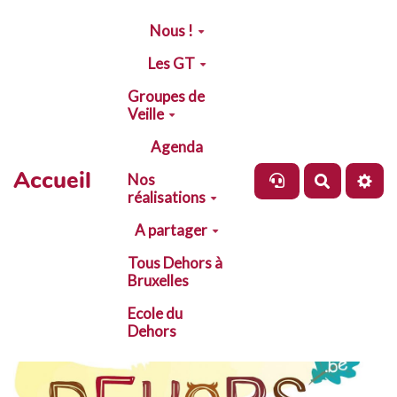
Aller au contenu principal
Nous !
Les GT
Groupes de
Veille
Agenda
Accueil
Nos
Recherch
réalisations
A partager
Tous Dehors à
Bruxelles
Ecole du
Dehors