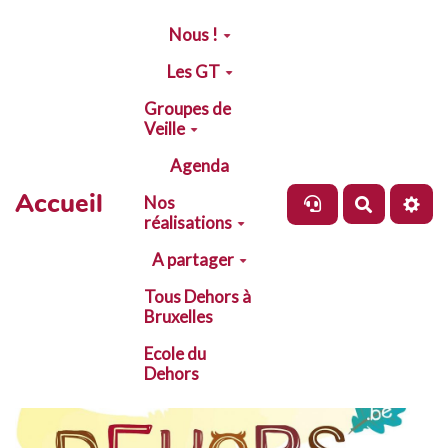
Aller au contenu principal
Nous !
Les GT
Groupes de
Veille
Agenda
Accueil
Nos
Recherch
réalisations
A partager
Tous Dehors à
Bruxelles
Ecole du
Dehors