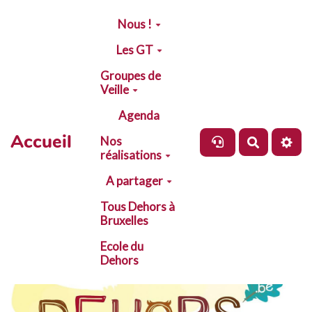
Aller au contenu principal
Nous !
Les GT
Groupes de
Veille
Agenda
Accueil
Nos
Recherch
réalisations
A partager
Tous Dehors à
Bruxelles
Ecole du
Dehors