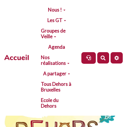
Aller au contenu principal
Nous !
Les GT
Groupes de
Veille
Agenda
Accueil
Nos
Recherch
réalisations
A partager
Tous Dehors à
Bruxelles
Ecole du
Dehors