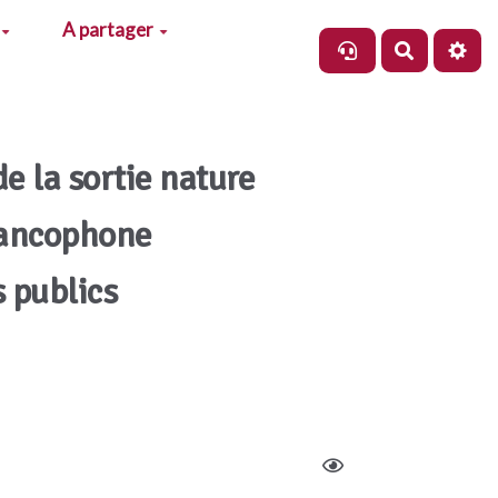
A partager
Recherch
de la sortie nature
rancophone
s publics