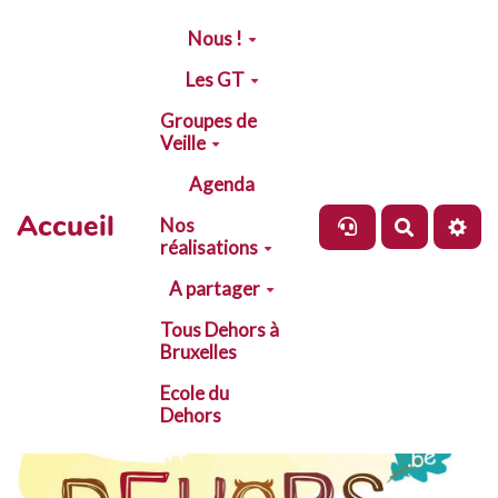
Aller au contenu principal
Nous !
Les GT
Groupes de
Veille
Agenda
Accueil
Nos
Recherch
réalisations
A partager
Tous Dehors à
Bruxelles
Ecole du
Dehors