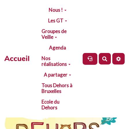
Aller au contenu principal
Nous !
Les GT
Groupes de
Veille
Agenda
Accueil
Nos
Recherch
réalisations
A partager
Tous Dehors à
Bruxelles
Ecole du
Dehors