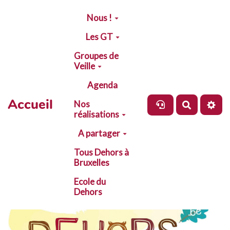
Aller au contenu principal
Nous !
Les GT
Groupes de
Veille
Agenda
Accueil
Nos
Recherch
réalisations
A partager
Tous Dehors à
Bruxelles
Ecole du
Dehors