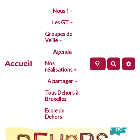
Aller au contenu principal
Nous !
Les GT
Groupes de
Veille
Agenda
Accueil
Nos
Recherch
réalisations
A partager
Tous Dehors à
Bruxelles
Ecole du
Dehors