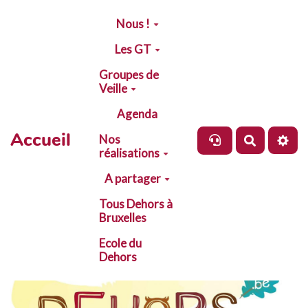
Aller au contenu principal
Nous !
Les GT
Groupes de
Veille
Agenda
Accueil
Nos
Recherch
réalisations
A partager
Tous Dehors à
Bruxelles
Ecole du
Dehors