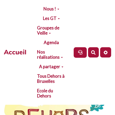
Aller au contenu principal
Nous !
Les GT
Groupes de
Veille
Agenda
Accueil
Nos
Recherch
réalisations
A partager
Tous Dehors à
Bruxelles
Ecole du
Dehors