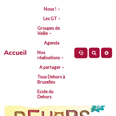
Aller au contenu principal
Nous !
Les GT
Groupes de
Veille
Agenda
Accueil
Nos
Recherch
réalisations
A partager
Tous Dehors à
Bruxelles
Ecole du
Dehors