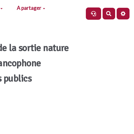
A partager
Recherch
de la sortie nature
rancophone
s publics