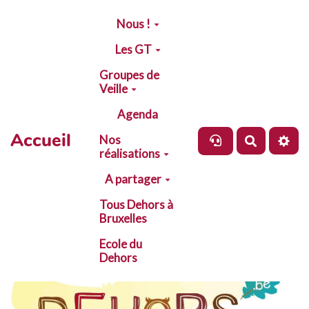
Aller au contenu principal
Nous !
Les GT
Groupes de
Veille
Agenda
Accueil
Nos
Recherch
réalisations
A partager
Tous Dehors à
Bruxelles
Ecole du
Dehors