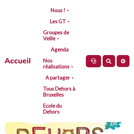
Aller au contenu principal
Nous !
Les GT
Groupes de
Veille
Agenda
Accueil
Nos
Recherch
réalisations
A partager
Tous Dehors à
Bruxelles
Ecole du
Dehors