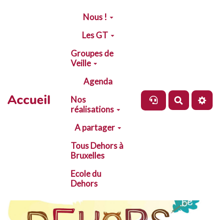
Aller au contenu principal
Nous !
Les GT
Groupes de
Veille
Agenda
Accueil
Nos
Recherch
réalisations
A partager
Tous Dehors à
Bruxelles
Ecole du
Dehors