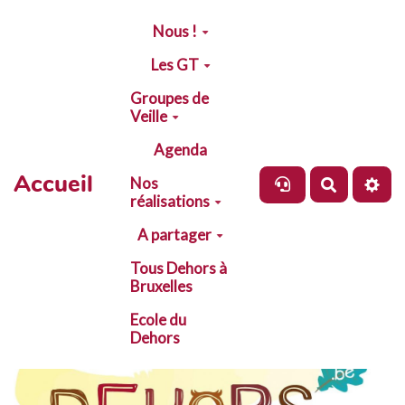
Aller au contenu principal
Nous !
Les GT
Groupes de
Veille
Agenda
Accueil
Nos
Recherch
réalisations
A partager
Tous Dehors à
Bruxelles
Ecole du
Dehors