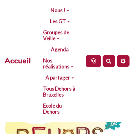
Aller au contenu principal
Nous !
Les GT
Groupes de
Veille
Agenda
Accueil
Nos
Recherch
réalisations
A partager
Tous Dehors à
Bruxelles
Ecole du
Dehors