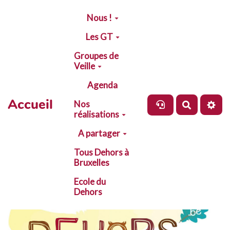
Aller au contenu principal
Nous !
Les GT
Groupes de
Veille
Agenda
Accueil
Nos
Recherch
réalisations
A partager
Tous Dehors à
Bruxelles
Ecole du
Dehors