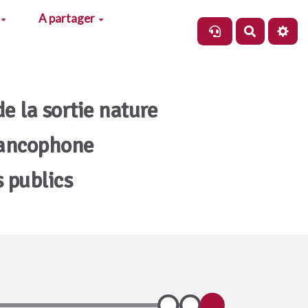
A partager
Recherch
de la sortie nature
rancophone
s publics