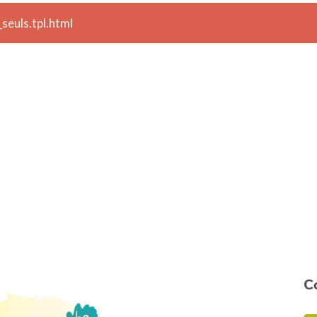
seuls.tpl.html
C