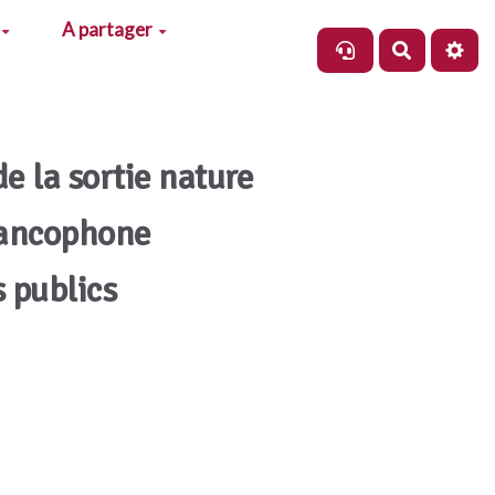
A partager
Recherch
de la sortie nature
rancophone
s publics