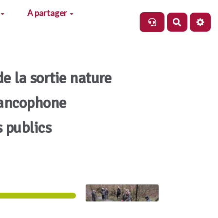
A partager
Recherch
de la sortie nature
rancophone
s publics