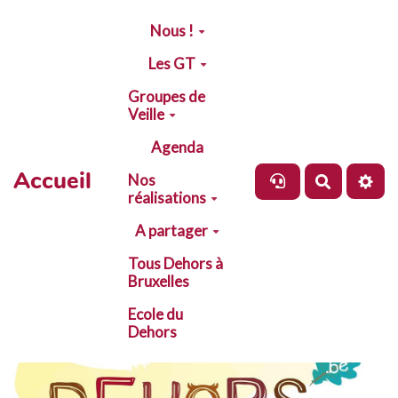
Aller au contenu principal
Nous !
Les GT
Groupes de
Veille
Agenda
Accueil
Nos
Recherch
réalisations
A partager
Tous Dehors à
Bruxelles
Ecole du
Dehors