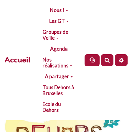
Aller au contenu principal
Nous !
Les GT
Groupes de
Veille
Agenda
Accueil
Nos
Recherch
réalisations
A partager
Tous Dehors à
Bruxelles
Ecole du
Dehors