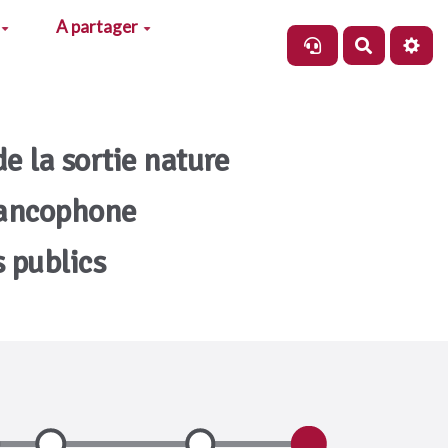
A partager
Recherch
de la sortie nature
rancophone
s publics