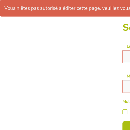
Vous n'êtes pas autorisé à éditer cette page. veuillez vous 
S
E
M
Mot