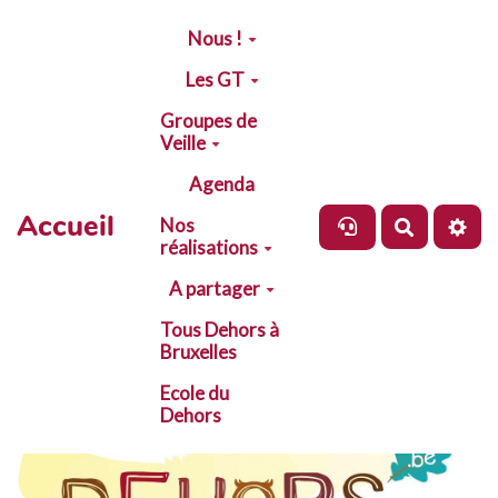
Aller au contenu principal
Nous !
Les GT
Groupes de
Veille
Agenda
Accueil
Nos
Recherch
réalisations
A partager
Tous Dehors à
Bruxelles
Ecole du
Dehors