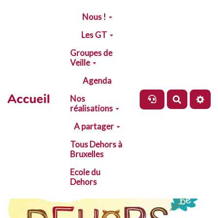
Aller au contenu principal
Nous !
Les GT
Groupes de
Veille
Agenda
Accueil
Nos
Recherch
réalisations
A partager
Tous Dehors à
Bruxelles
Ecole du
Dehors