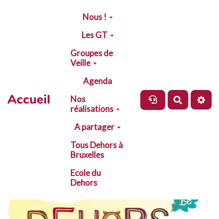
Aller au contenu principal
Nous !
Les GT
Groupes de
Veille
Agenda
Accueil
Nos
Recherch
réalisations
A partager
Tous Dehors à
Bruxelles
Ecole du
Dehors