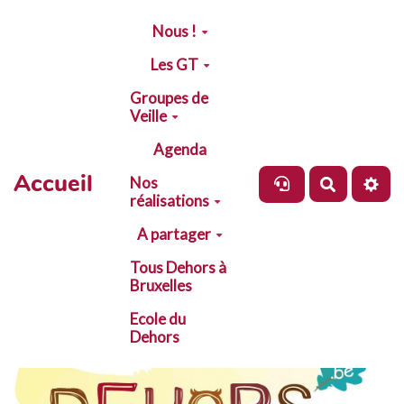
Aller au contenu principal
Nous !
Les GT
Groupes de
Veille
Agenda
Accueil
Nos
Recherch
réalisations
A partager
Tous Dehors à
Bruxelles
Ecole du
Dehors