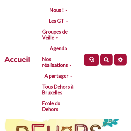
Aller au contenu principal
Nous !
Les GT
Groupes de
Veille
Agenda
Accueil
Nos
Recherch
réalisations
A partager
Tous Dehors à
Bruxelles
Ecole du
Dehors