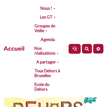
Aller au contenu principal
Nous !
Les GT
Groupes de
Veille
Agenda
Accueil
Nos
Recherch
réalisations
A partager
Tous Dehors à
Bruxelles
Ecole du
Dehors