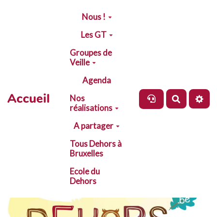
Aller au contenu principal
Nous !
Les GT
Groupes de
Veille
Agenda
Accueil
Nos
Recherch
réalisations
A partager
Tous Dehors à
Bruxelles
Ecole du
Dehors