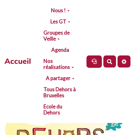
Aller au contenu principal
Nous !
Les GT
Groupes de
Veille
Agenda
Accueil
Nos
Recherch
réalisations
A partager
Tous Dehors à
Bruxelles
Ecole du
Dehors