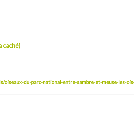
a caché)
ls/oiseaux-du-parc-national-entre-sambre-et-meuse-les-oi