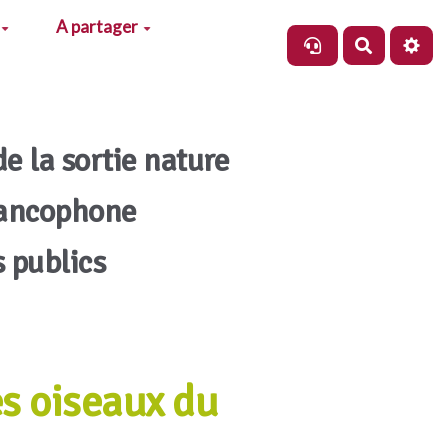
A partager
Recherch
de la sortie nature
rancophone
s publics
s oiseaux du