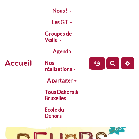
Aller au contenu principal
Nous !
Les GT
Groupes de
Veille
Agenda
Accueil
Nos
Recherch
réalisations
A partager
Tous Dehors à
Bruxelles
Ecole du
Dehors