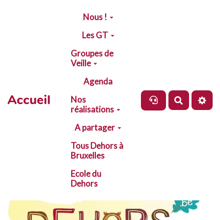
Aller au contenu principal
Nous !
Les GT
Groupes de
Veille
Agenda
Accueil
Nos
Recherch
réalisations
A partager
Tous Dehors à
Bruxelles
Ecole du
Dehors